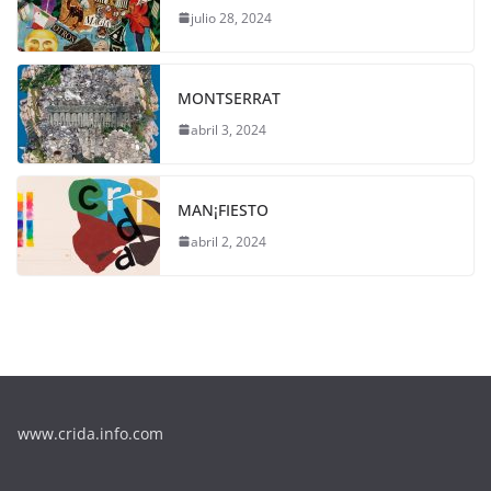
julio 28, 2024
MONTSERRAT
abril 3, 2024
MAN¡FIESTO
abril 2, 2024
www.crida.info.com