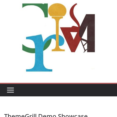
ThemeGrill Demo Showcase