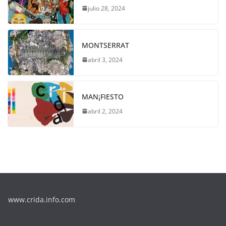
julio 28, 2024
MONTSERRAT
abril 3, 2024
MAN¡FIESTO
abril 2, 2024
www.crida.info.com