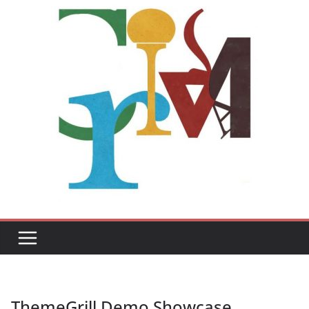
ThemeGrill Demo Showcase