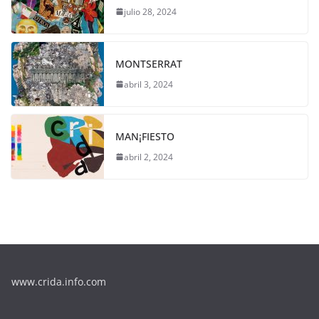
julio 28, 2024
MONTSERRAT
abril 3, 2024
MAN¡FIESTO
abril 2, 2024
www.crida.info.com