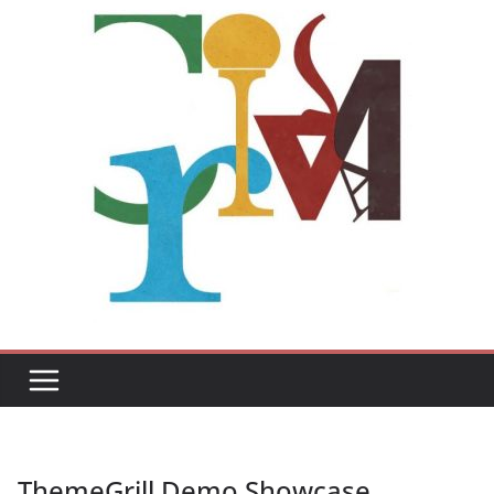
ThemeGrill Demo Showcase