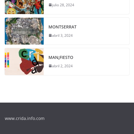
julio 28, 2024
MONTSERRAT
abril 3, 2024
MAN¡FIESTO
abril 2, 2024
www.crida.info.com