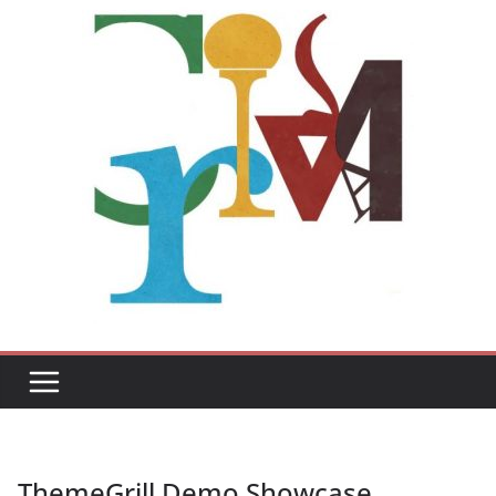
ThemeGrill Demo Showcase