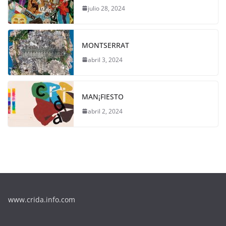
julio 28, 2024
MONTSERRAT
abril 3, 2024
MAN¡FIESTO
abril 2, 2024
www.crida.info.com