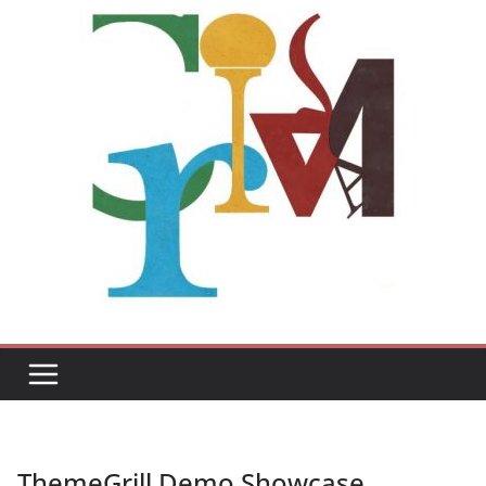
ThemeGrill Demo Showcase