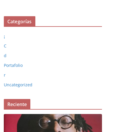
Categorías
¡
C
d
Portafolio
r
Uncategorized
Reciente