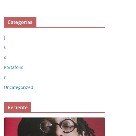
Categorías
¡
C
d
Portafolio
r
Uncategorized
Reciente